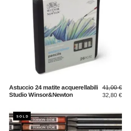
Il
Il
Astuccio 24 matite acquerellabili
41,00
€
prezzo
prezzo
Studio Winsor&Newton
32,80
€
original
attuale
era:
è:
41,00 €
32,80 €
SOLD