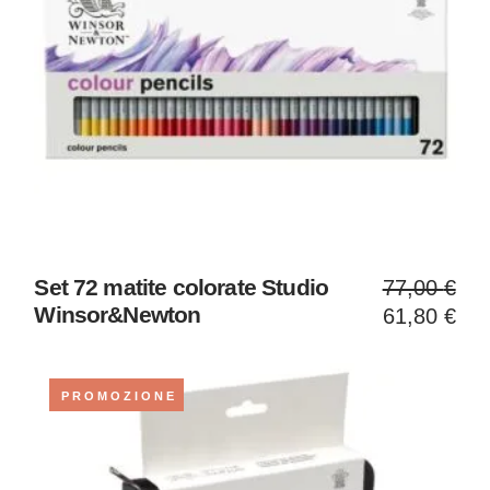
Il
Il
Set 72 matite colorate Studio
77,00
€
prezzo
prezzo
Winsor&Newton
61,80
€
original
attuale
era:
è:
77,00 €
61,80 €
PROMOZIONE