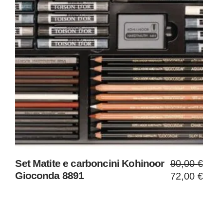
Il
Il
Set Matite e carboncini Kohinoor
90,00
€
prezzo
prezzo
Gioconda 8891
72,00
€
original
attuale
era:
è:
90,00 €
72,00 €