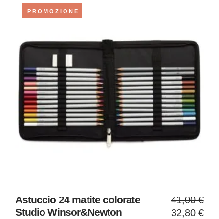
7,00 €
4,20 €
PROMOZIONE
Il
Il
Astuccio 24 matite colorate
41,00
€
prezzo
prezzo
Studio Winsor&Newton
32,80
€
original
attuale