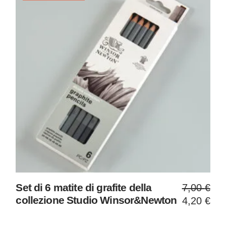
Il
Il
Set di 6 matite di grafite della
7,00
€
prezzo
prezzo
collezione Studio Winsor&Newton
4,20
€
origina
attuale
era:
è: