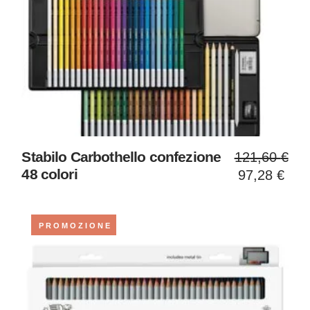
Il
Il
Stabilo Carbothello confezione
121,60
€
prezzo
prezzo
48 colori
97,28
€
original
attuale
era:
è:
121,60 
97,28 €
PROMOZIONE