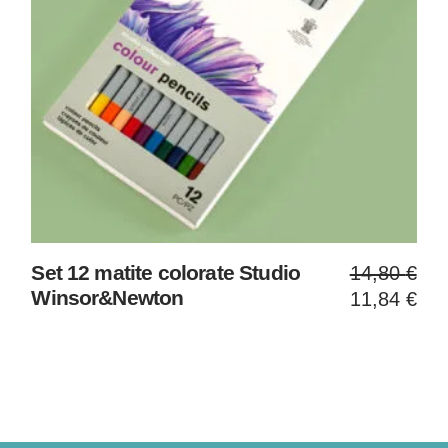
Il
Il
Set 12 matite colorate Studio
14,80
€
prezzo
prezzo
Winsor&Newton
11,84
€
original
attuale
era:
è:
14,80 €
11,84 €