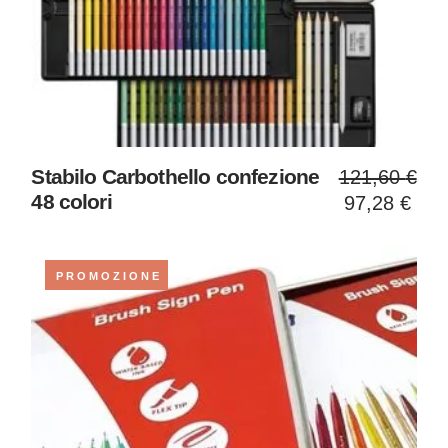
Il
Il
Stabilo Carbothello confezione
121,60
€
prezzo
prezzo
48 colori
97,28
€
original
attuale
era:
è:
121,60 
97,28 €
PROMOZIONE