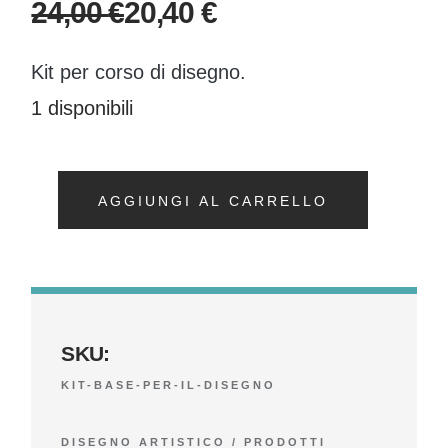
24,00
€
20,40
€
Il
Il
prezzo
prezzo
Kit per corso di disegno.
originale
attuale
1 disponibili
era:
è:
24,00 €.
20,40 €.
AGGIUNGI AL CARRELLO
SKU:
KIT-BASE-PER-IL-DISEGNO
DISEGNO ARTISTICO
/
PRODOTTI