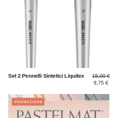
Il
Il
Set 2 Pennelli Sintetici Liquitex
15,00
€
prezzo
prezzo
9,75
€
original
attuale
era:
è:
15,00 €
9,75 €.
PROMOZIONE