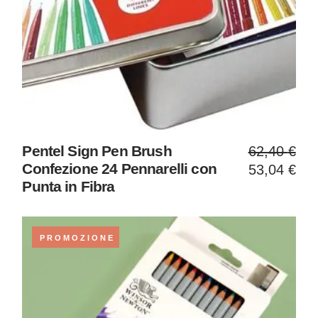
Il
Il
Pentel Sign Pen Brush
62,40
€
prezzo
prezzo
Confezione 24 Pennarelli con
53,04
€
original
attuale
Punta in Fibra
era:
è:
62,40 €
53,04 €
PROMOZIONE