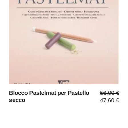
Il
Il
Blocco Pastelmat per Pastello
56,00
€
prezzo
prezzo
secco
47,60
€
original
attuale
era:
è:
56,00 €
47,60 €