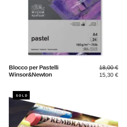
Il
Il
Blocco per Pastelli
18,00
€
prezzo
prezzo
Winsor&Newton
15,30
€
original
attuale
era:
è:
18,00 €
15,30 €
SOLD