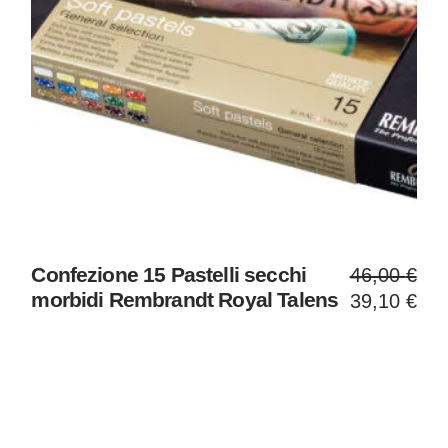
Il
Il
Confezione 15 Pastelli secchi
46,00
€
prezzo
prezzo
morbidi Rembrandt Royal Talens
39,10
€
original
attuale
era:
è:
46,00 €
39,10 €