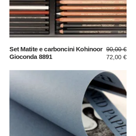
Il
Il
Set Matite e carboncini Kohinoor
90,00
€
prezzo
prezzo
Gioconda 8891
72,00
€
original
attuale
era:
è:
90,00 €
72,00 €