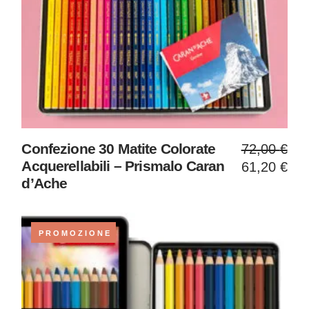
Il
Il
Confezione 30 Matite Colorate
72,00
€
prezzo
prezzo
Acquerellabili – Prismalo Caran
61,20
€
original
attuale
d’Ache
era:
è:
72,00 €
61,20 €
PROMOZIONE