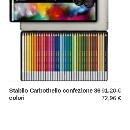
Il
Il
Stabilo Carbothello confezione 36
91,20
€
prezzo
prezzo
colori
72,96
€
original
attuale
era:
è:
91,20 €
72,96 €