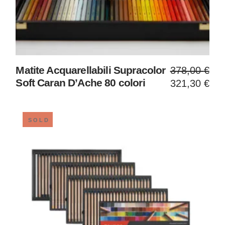
Il
Il
Matite Acquarellabili Supracolor
378,00
€
prezzo
prezzo
Soft Caran D’Ache 80 colori
321,30
€
original
attuale
era:
è:
378,00 
321,30 
SOLD