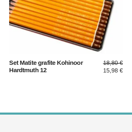
Il
Il
Set Matite grafite Kohinoor
18,80
€
prezzo
prezzo
Hardtmuth 12
15,98
€
original
attuale
era:
è:
18,80 €
15,98 €