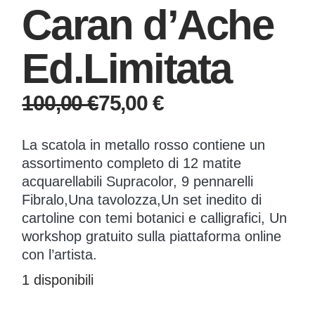
Caran d’Ache
Ed.Limitata
100,00
€
75,00
€
Il
Il
prezzo
prezzo
La scatola in metallo rosso contiene un
originale
attuale
assortimento completo di 12 matite
era:
è:
acquarellabili Supracolor, 9 pennarelli
100,00 €.
75,00 €.
Fibralo,Una tavolozza,Un set inedito di
cartoline con temi botanici e calligrafici, Un
workshop gratuito sulla piattaforma online
con l’artista.
1 disponibili