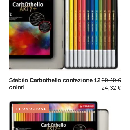
Il
Il
Stabilo Carbothello confezione 12
30,40
€
prezzo
prezzo
colori
24,32
€
original
attuale
era:
è:
30,40 €
24,32 €
PROMOZIONE