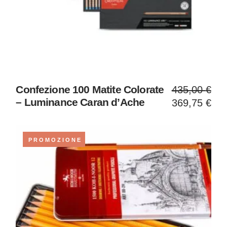
Il
Il
Confezione 100 Matite Colorate
435,00
€
prezzo
prezzo
– Luminance Caran d’Ache
369,75
€
original
attuale
era:
è:
435,00 
369,75 
PROMOZIONE