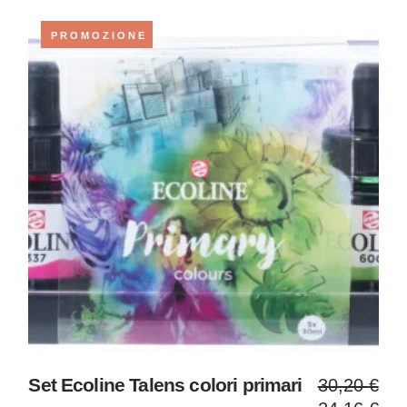
13,40 €
10,72 €
PROMOZIONE
Il
Il
Set Ecoline Talens colori primari
30,20
€
prezzo
prezzo