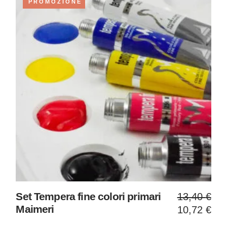
PROMOZIONE
Il
Il
Set Tempera fine colori primari
13,40
€
prezzo
prezzo
Maimeri
10,72
€
original
attuale
era:
è: