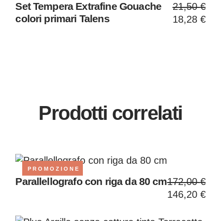
Il
Il
Set Tempera Extrafine Gouache
21,50
€
prezzo
prezzo
colori primari Talens
18,28
€
original
attuale
era:
è:
21,50 €
18,28 €
Prodotti correlati
PROMOZIONE
Il
Il
Parallellografo con riga da 80 cm
172,00
€
prezzo
prezzo
146,20
€
original
attuale
era:
è:
172,00 
146,20 