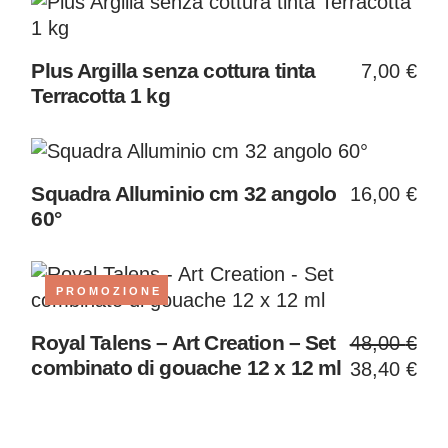
Plus Argilla senza cottura tinta
7,00
€
Terracotta 1 kg
Squadra Alluminio cm 32 angolo
16,00
€
60°
PROMOZIONE
Il
Il
Royal Talens – Art Creation – Set
48,00
€
prezzo
prezzo
combinato di gouache 12 x 12 ml
38,40
€
original
attuale
era:
è:
48,00 €
38,40 €