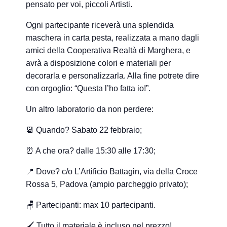
pensato per voi, piccoli Artisti.
Ogni partecipante riceverà una splendida
maschera in carta pesta
,
realizzata a mano
dagli
amici della
Cooperativa Realtà di Marghera
, e
avrà a disposizione colori e materiali per
decorarla e personalizzarla. Alla fine potrete dire
con orgoglio: “Questa l’ho fatta io!”.
Un altro laboratorio da non perdere:
📆 Quando?
Sabato 22 febbraio;
⏰ A che ora?
dalle 15:30 alle 17:30;
📍 Dove? c/o L’Artificio Battagin, via della Croce
Rossa 5, Padova (ampio parcheggio privato);
🪑 Partecipanti: max 10 partecipanti.
🖌️
Tutto il materiale è incluso nel prezzo!