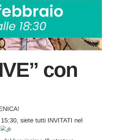
LIVE” con
ENICA!
:30, siete tutti INVITATI nel
!