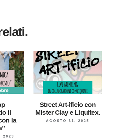
elati.
op
Street Art-ificio con
o il
Mister Clay e Liquitex.
con la
AGOSTO 31, 2025
a”
 2023