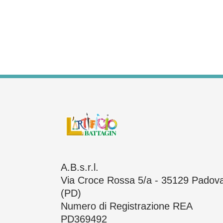
A.B.s.r.l.
Via Croce Rossa 5/a - 35129 Padov
(PD)
Numero di Registrazione REA
PD369492